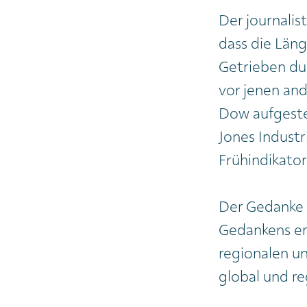
Der journalis
dass die Län
Getrieben dur
vor jenen an
Dow aufgeste
Jones Industri
Frühindikato
Der Gedanke 
Gedankens er
regionalen und
global und re