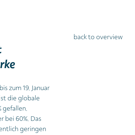
back to overview
t
ärke
is zum 19. Januar
 ist die globale
 gefallen.
er bei 60%. Das
entlich geringen