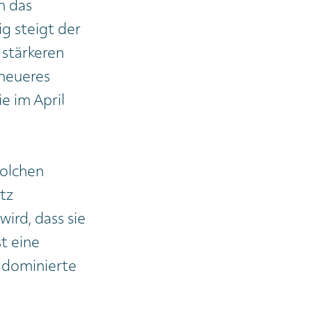
h das
g steigt der
 stärkeren
 neueres
e im April
solchen
tz
ird, dass sie
st eine
e dominierte