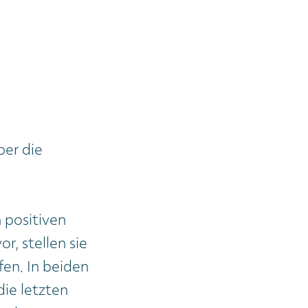
ber die
n positiven
, stellen sie
fen. In beiden
die letzten