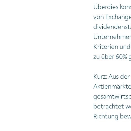
Überdies kons
von Exchange 
dividendenstä
Unternehmen, 
Kriterien und
zu über 60% g
Kurz: Aus der 
Aktienmärkte
gesamtwirtsch
betrachtet we
Richtung be