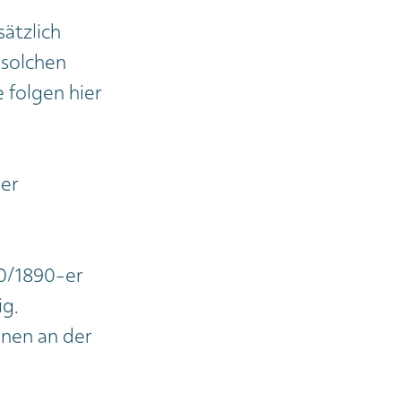
sätzlich
 solchen
 folgen hier
der
70/1890-er
ig.
nen an der