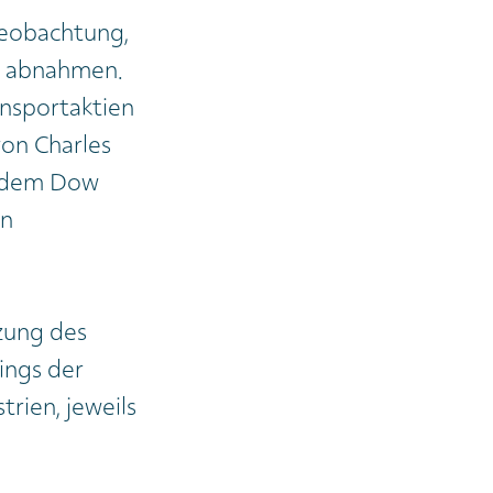
Beobachtung,
n abnahmen.
ansportaktien
on Charles
n dem Dow
in
zung des
ings der
trien, jeweils