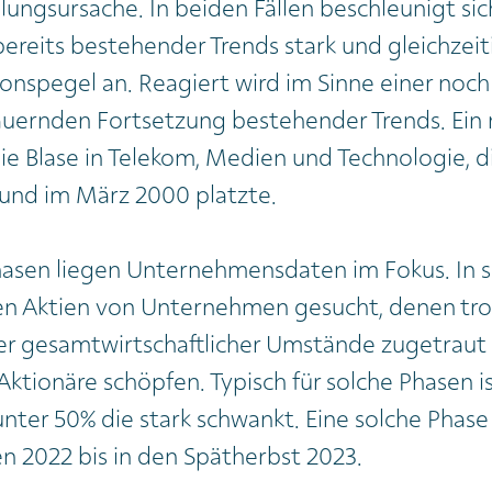
ungsursache. In beiden Fällen beschleunigt sic
eits bestehender Trends stark und gleichzeiti
nspegel an. Reagiert wird im Sinne einer noch
auernden Fortsetzung bestehender Trends. Ein
die Blase in Telekom, Medien und Technologie, di
und im März 2000 platzte.
hasen liegen Unternehmensdaten im Fokus. In 
n Aktien von Unternehmen gesucht, denen tro
er gesamtwirtschaftlicher Umstände zugetraut w
 Aktionäre schöpfen. Typisch für solche Phasen i
nter 50% die stark schwankt. Eine solche Phas
n 2022 bis in den Spätherbst 2023.