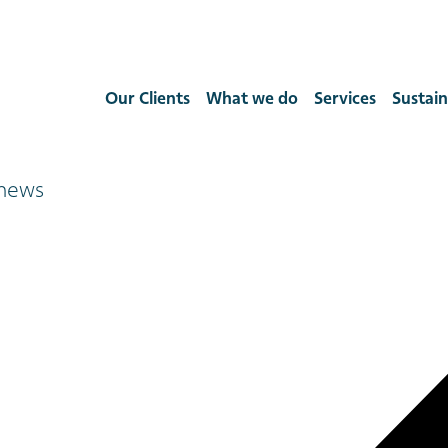
Our Clients
What we do
Services
Sustain
 news