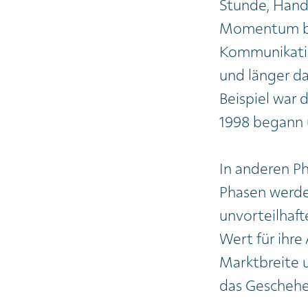
Stunde, Handl
Momentum ber
Kommunikatio
und länger d
Beispiel war 
1998 begann 
In anderen P
Phasen werde
unvorteilhaft
Wert für ihre
Marktbreite u
das Geschehe