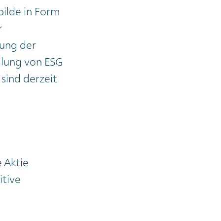
bilde in Form
r
rung der
üllung von ESG
 sind derzeit
n
e Aktie
itive