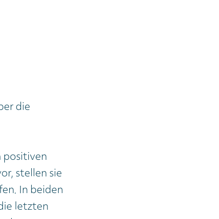
ber die
n positiven
, stellen sie
fen. In beiden
die letzten