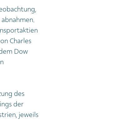
Beobachtung,
n abnahmen.
ansportaktien
on Charles
n dem Dow
in
zung des
ings der
trien, jeweils