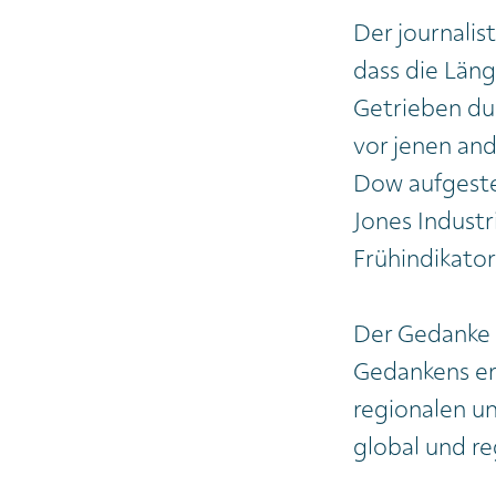
Der journalis
dass die Län
Getrieben dur
vor jenen an
Dow aufgeste
Jones Industri
Frühindikato
Der Gedanke 
Gedankens er
regionalen und
global und re