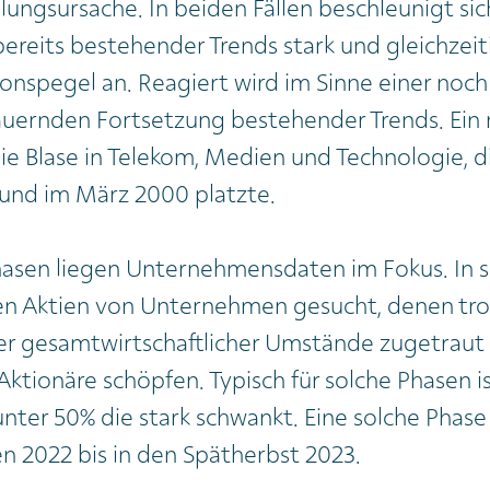
ungsursache. In beiden Fällen beschleunigt sic
eits bestehender Trends stark und gleichzeiti
nspegel an. Reagiert wird im Sinne einer noch
auernden Fortsetzung bestehender Trends. Ein
die Blase in Telekom, Medien und Technologie, di
und im März 2000 platzte.
hasen liegen Unternehmensdaten im Fokus. In 
n Aktien von Unternehmen gesucht, denen tro
er gesamtwirtschaftlicher Umstände zugetraut w
 Aktionäre schöpfen. Typisch für solche Phasen i
nter 50% die stark schwankt. Eine solche Phas
n 2022 bis in den Spätherbst 2023.