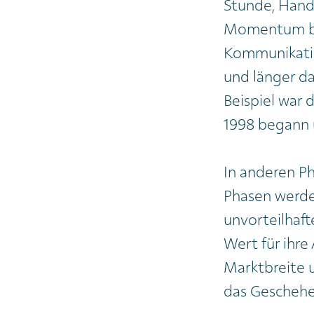
Stunde, Handl
Momentum ber
Kommunikatio
und länger d
Beispiel war 
1998 begann 
In anderen P
Phasen werde
unvorteilhaft
Wert für ihre
Marktbreite u
das Geschehe