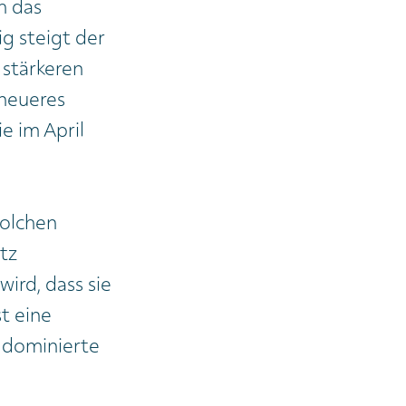
h das
g steigt der
 stärkeren
 neueres
e im April
solchen
tz
ird, dass sie
st eine
e dominierte