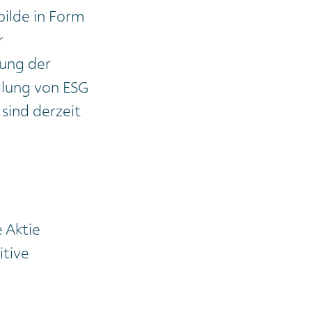
bilde in Form
r
rung der
üllung von ESG
 sind derzeit
n
e Aktie
itive