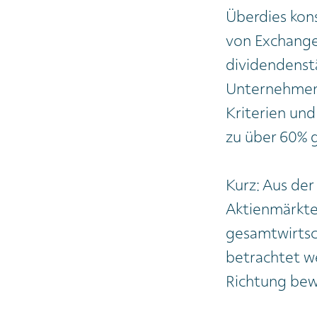
Überdies kons
von Exchange 
dividendenstä
Unternehmen, 
Kriterien und
zu über 60% g
Kurz: Aus der 
Aktienmärkte
gesamtwirtsch
betrachtet we
Richtung be