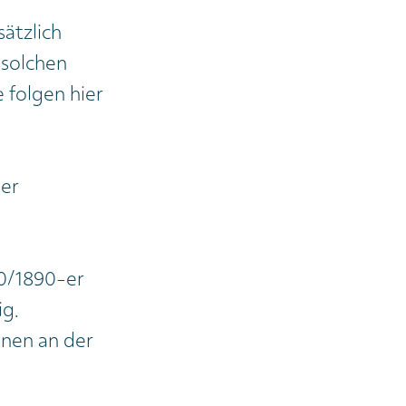
sätzlich
 solchen
 folgen hier
der
70/1890-er
ig.
nen an der