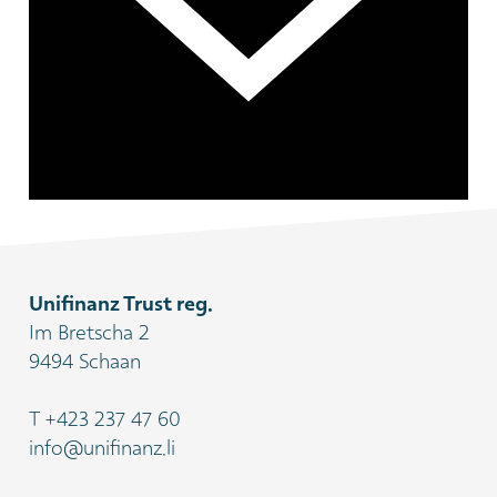
Unifinanz Trust reg.
Im Bretscha 2
9494 Schaan
T
+423 237 47 60
info@unifinanz.li