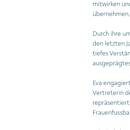
mitwirken und
übernehmen.
Durch ihre um
den letzten J
tiefes Verstä
ausgeprägtes
Eva engagiert 
Vertreterin 
repräsentiert
Frauenfussbal