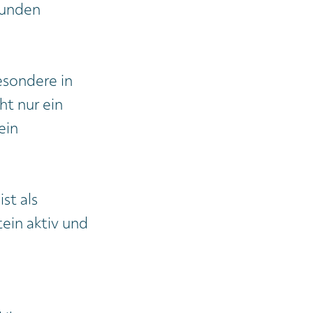
Kunden
esondere in
ht nur ein
ein
st als
ein aktiv und